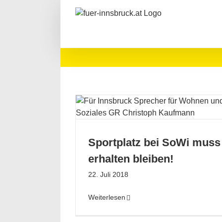
Zum
Inhalt
springen
Wi muss erhalten
ben!
d
Kinder
Sport
Sportplatz bei SoWi muss
erhalten bleiben!
22. Juli 2018
Weiterlesen