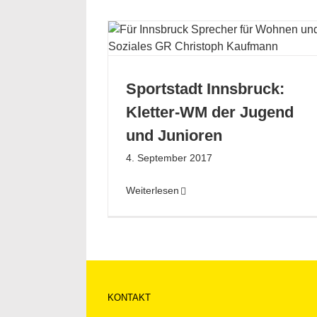
ruck: Kletter-WM
nd Junioren
n
Sport
Sportstadt Innsbruck:
Kletter-WM der Jugend
und Junioren
4. September 2017
Weiterlesen
KONTAKT