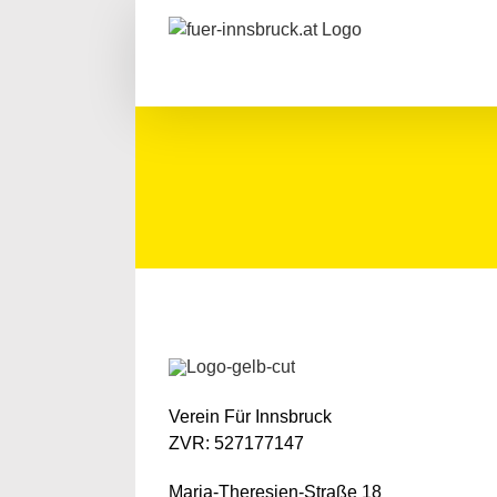
Zum
Inhalt
springen
Verein Für Innsbruck
ZVR: 527177147
Maria-Theresien-Straße 18