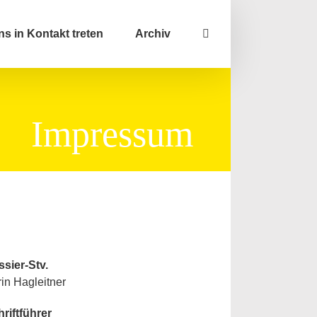
ns in Kontakt treten
Archiv
Impressum
rstand
sier-Stv.
in Hagleitner
riftführer