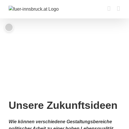
Zum
Inhalt
springen
Unsere Zukunftsideen
Wie können verschiedene Gestaltungsbereiche
politischer Arbeit zu einer hohen Lebensqualität