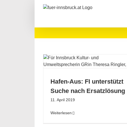
Zum
Inhalt
springen
terstützt Suche
tzlösung
Wirtschaft
Jugend
tur
Hafen-Aus: FI unterstützt
Suche nach Ersatzlösung
11. April 2019
Weiterlesen