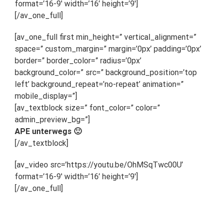
format=’16-9′ width=’16’ height=’9′]
[/av_one_full]
[av_one_full first min_height=” vertical_alignment=”
space=” custom_margin=” margin=’0px’ padding=’0px’
border=” border_color=” radius=’0px’
background_color=” src=” background_position=’top
left’ background_repeat=’no-repeat’ animation=”
mobile_display=”]
[av_textblock size=” font_color=” color=”
admin_preview_bg=”]
APE unterwegs 🙂
[/av_textblock]
[av_video src=’https://youtu.be/OhMSqTwc00U’
format=’16-9′ width=’16’ height=’9′]
[/av_one_full]