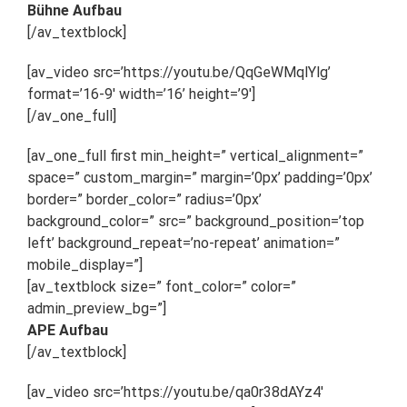
Bühne Aufbau
[/av_textblock]
[av_video src=’https://youtu.be/QqGeWMqlYlg’
format=’16-9′ width=’16’ height=’9′]
[/av_one_full]
[av_one_full first min_height=” vertical_alignment=”
space=” custom_margin=” margin=’0px’ padding=’0px’
border=” border_color=” radius=’0px’
background_color=” src=” background_position=’top
left’ background_repeat=’no-repeat’ animation=”
mobile_display=”]
[av_textblock size=” font_color=” color=”
admin_preview_bg=”]
APE Aufbau
[/av_textblock]
[av_video src=’https://youtu.be/qa0r38dAYz4′