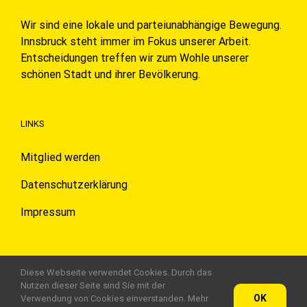
Wir sind eine lokale und parteiunabhängige Bewegung.
Innsbruck steht immer im Fokus unserer Arbeit.
Entscheidungen treffen wir zum Wohle unserer
schönen Stadt und ihrer Bevölkerung.
LINKS
Mitglied werden
Datenschutzerklärung
Impressum
Diese Webseite verwendet Cookies. Durch das
Nutzen dieser Seite sind Sie mit der
OK
Verwendung von Cookies einverstanden. Mehr
© 2020 Für Innsbruck Verein zur Förderung der Politik, Kultur und