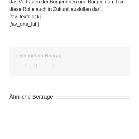
das Vertrauen der Bürgerinnen und Bürger, damit sie
diese Rolle auch in Zukunft ausfüllen darf.
[/av_textblock]
[/av_one_full]
Teile diesen Beitrag:
Facebook
Twitter
LinkedIn
WhatsApp
E-
Mail
Ähnliche Beiträge