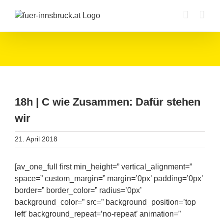
Zum
Inhalt
springen
18h | C wie Zusammen: Dafür stehen
wir
21. April 2018
[av_one_full first min_height=” vertical_alignment=”
space=” custom_margin=” margin=’0px’ padding=’0px’
border=” border_color=” radius=’0px’
background_color=” src=” background_position=’top
left’ background_repeat=’no-repeat’ animation=”