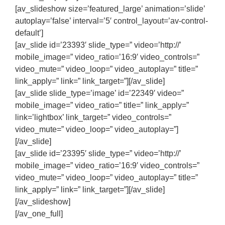
[av_slideshow size=’featured_large’ animation=’slide’
autoplay=’false’ interval=’5′ control_layout=’av-control-
default’]
[av_slide id=’23393′ slide_type=” video=’http://’
mobile_image=” video_ratio=’16:9′ video_controls=”
video_mute=” video_loop=” video_autoplay=” title=”
link_apply=” link=” link_target=”][/av_slide]
[av_slide slide_type=’image’ id=’22349′ video=”
mobile_image=” video_ratio=” title=” link_apply=”
link=’lightbox’ link_target=” video_controls=”
video_mute=” video_loop=” video_autoplay=”]
[/av_slide]
[av_slide id=’23395′ slide_type=” video=’http://’
mobile_image=” video_ratio=’16:9′ video_controls=”
video_mute=” video_loop=” video_autoplay=” title=”
link_apply=” link=” link_target=”][/av_slide]
[/av_slideshow]
[/av_one_full]