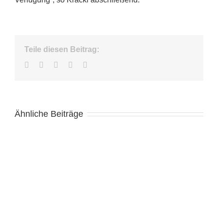
Teile diesen Beitrag:
Facebook
Twitter
LinkedIn
WhatsApp
E-
Mail
Ähnliche Beiträge