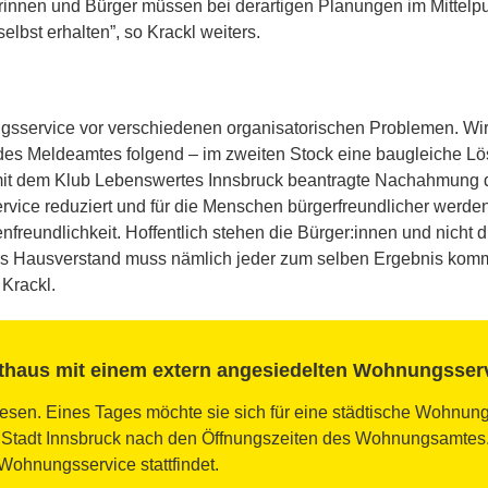
innen und Bürger müssen bei derartigen Planungen im Mittelpu
elbst erhalten”, so Krackl weiters.
ngsservice vor verschiedenen organisatorischen Problemen. W
 des Meldeamtes folgend – im zweiten Stock eine baugleiche L
 mit dem Klub Lebenswertes Innsbruck beantragte Nachahmung d
ice reduziert und für die Menschen bürgerfreundlicher werden.
freundlichkeit. Hoffentlich stehen die Bürger:innen und nicht di
s Hausverstand muss nämlich jeder zum selben Ergebnis komme
 Krackl.
athaus mit einem extern angesiedelten Wohnungsser
iesen. Eines Tages möchte sie sich für eine städtische Wohnung
 Stadt Innsbruck nach den Öffnungszeiten des Wohnungsamtes. 
Wohnungsservice stattfindet.