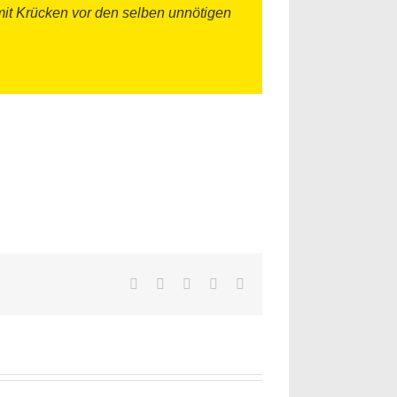
mit Krücken vor den selben unnötigen
Facebook
Twitter
LinkedIn
WhatsApp
E-
Mail