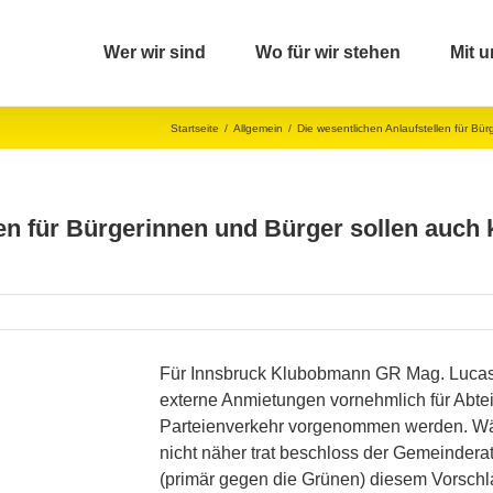
Wer wir sind
Wo für wir stehen
Mit u
Startseite
/
Allgemein
/
Die wesentlichen Anlaufstellen für Bür
en für Bürgerinnen und Bürger sollen auch 
Für Innsbruck Klubobmann GR Mag. Lucas K
externe Anmietungen vornehmlich für Abte
Parteienverkehr vorgenommen werden. Wä
nicht näher trat beschloss der Gemeindera
(primär gegen die Grünen) diesem Vorschla