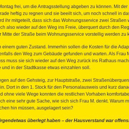
ntag frei, um die Antragsstellung abgeben zu können. Mit der 
rade heftig zu regnen und sie beeilt sich, um noch schnell in 
 ihr mitgeteilt, dass sich das Wohnungsservice zwei Straßen 
sich also wieder auf den Weg ins Freie, überquert durch den Re
er Mitte der Straße beim Wohnungsservice vorstellig werden zu
 in einem guten Zustand. Immerhin sollen die Kosten für die Adap
nfalls den Weg zum Gebäude gefunden und warten. Als Frau M. a
uss muss sie sich wieder auf den Weg zurück ins Rathaus mache
und in der Stadtkasse etwas einzahlen soll.
Regen auf den Gehsteig, zur Hauptstraße, zwei Straßenüberque
n. Dort in den 1. Stock für den Personalausweis und kurz danac
nd ohne viele Wege konnten die restlichen Vorhaben komfortabe
ich eine sehr gute Sache, wie sich sich Frau M. denkt. Warum 
chen hin müssen, ausgelagert sein?
irgendetwas überlegt haben – der Hausverstand war offensi