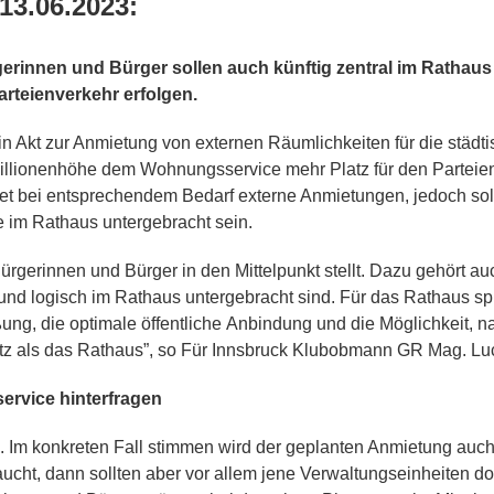
3.06.2023:
gerinnen und Bürger sollen auch künftig zentral im Rathau
arteienverkehr erfolgen.
 Akt zur Anmietung von externen Räumlichkeiten für die städti
illionenhöhe dem Wohnungsservice mehr Platz für den Parteie
et bei entsprechendem Bedarf externe Anmietungen, jedoch sollt
 im Rathaus untergebracht sein.
ürgerinnen und Bürger in den Mittelpunkt stellt. Dazu gehört a
 und logisch im Rathaus untergebracht sind. Für das Rathaus s
ießung, die optimale öffentliche Anbindung und die Möglichkeit,
atz als das Rathaus”, so Für Innsbruck Klubobmann GR Mag. Lu
rvice hinterfragen
. Im konkreten Fall stimmen wird der geplanten Anmietung auc
ucht, dann sollten aber vor allem jene Verwaltungseinheiten do