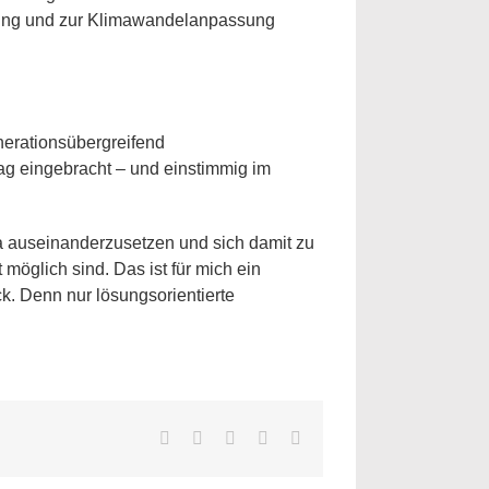
mung und zur Klimawandelanpassung
enerationsübergreifend
ag eingebracht – und einstimmig im
a auseinanderzusetzen und sich damit zu
öglich sind. Das ist für mich ein
ck. Denn nur lösungsorientierte
Facebook
Twitter
LinkedIn
WhatsApp
E-
Mail