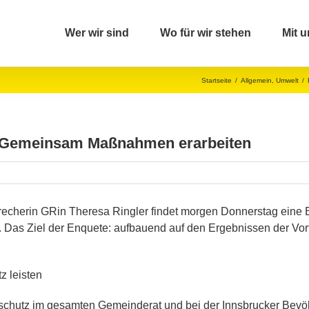
Wer wir sind
Wo für wir stehen
Mit u
Startseite
/
Allgemein
,
Umwelt
/
 Gemeinsam Maßnahmen erarbeiten
sprecherin GRin Theresa Ringler findet morgen Donnerstag ein
t. Das Ziel der Enquete: aufbauend auf den Ergebnissen der V
z leisten
maschutz im gesamten Gemeinderat und bei der Innsbrucker Be