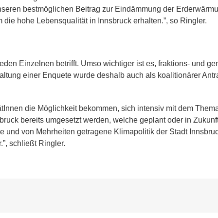
t unseren bestmöglichen Beitrag zur Eindämmung der Erderwär
 die hohe Lebensqualität in Innsbruck erhalten.”, so Ringler.
den Einzelnen betrifft. Umso wichtiger ist es, fraktions- und g
ltung einer Enquete wurde deshalb auch als koalitionärer Antr
tInnen die Möglichkeit bekommen, sich intensiv mit dem Them
uck bereits umgesetzt werden, welche geplant oder in Zukunft m
le und von Mehrheiten getragene Klimapolitik der Stadt Innsbru
”, schließt Ringler.