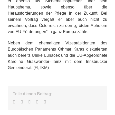
er ebenso als Sicherheitssprecher über sein
Hauptthema, sowie ebenso über die
Herausforderungen der Pflege in der Zukunft. Bei
seinem Vortrag vergaß er aber auch nicht zu
erwähnen, dass Österreich zu den „größten Abholern
von EU-Förderungen“ in ganz Europa zähle.
Neben dem ehemaligen Vizepräsidenten des
Europäischen Parlaments Othmar Karas diskutierten
auch bereits Ulrike Lunacek und die EU-Abgeordnete
Karoline Graswander-Hainz mit dem Innsbrucker
Gemeinderat. (FI, IKM)
Teile diesen Beitrag:
Facebook
Twitter
LinkedIn
WhatsApp
E-
Mail