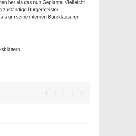
en her als das nun Geplante. Vielleicht
ung zuständige Bürgermeister
ls um seine internen Büroklausuren
ksblättern
Facebook
Twitter
LinkedIn
WhatsApp
E-
Mail