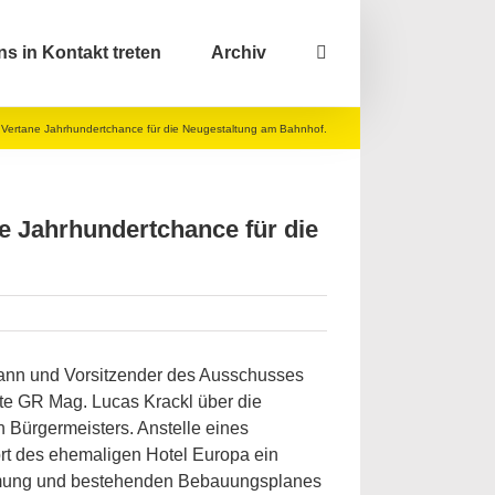
ns in Kontakt treten
Archiv
r. Vertane Jahrhundertchance für die Neugestaltung am Bahnhof.
ne Jahrhundertchance für die
mann und Vorsitzender des Ausschusses
te GR Mag. Lucas Krackl über die
n Bürgermeisters. Anstelle eines
rt des ehemaligen Hotel Europa ein
mung und bestehenden Bebauungsplanes