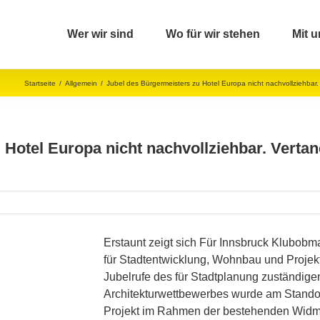
Wer wir sind
Wo für wir stehen
Mit u
Startseite
/
Allgemein
/
Jubel des Bürgermeisters zu Hotel Europa nicht nachvollziehba
 Hotel Europa nicht nachvollziehbar. Verta
Erstaunt zeigt sich Für Innsbruck Klubob
für Stadtentwicklung, Wohnbau und Projek
Jubelrufe des für Stadtplanung zuständige
Architekturwettbewerbes wurde am Stando
Projekt im Rahmen der bestehenden Wid