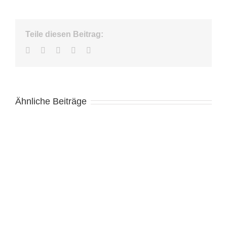
Teile diesen Beitrag:
Facebook
Twitter
LinkedIn
WhatsApp
E-
Mail
Ähnliche Beiträge