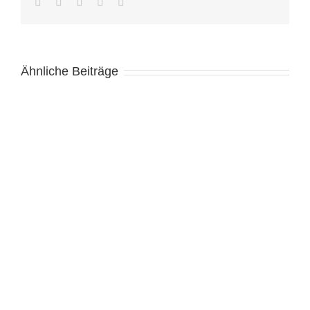
Facebook
Twitter
LinkedIn
WhatsApp
E-
Mail
Ähnliche Beiträge