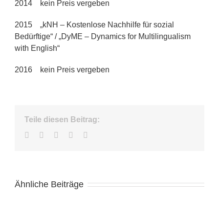
2014 kein Preis vergeben
2015 „kNH – Kostenlose Nachhilfe für sozial
Bedürftige“ / „DyME – Dynamics for Multilingualism
with English“
2016 kein Preis vergeben
Teile diesen Beitrag:
Facebook
Twitter
LinkedIn
WhatsApp
E-
Mail
Ähnliche Beiträge