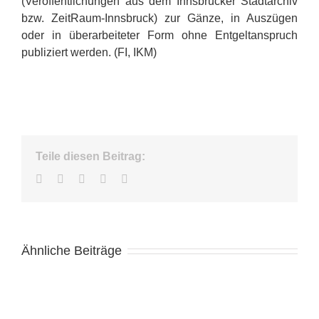
(Veröffentlichungen aus dem Innsbrucker Stadtarchiv
bzw. ZeitRaum-Innsbruck) zur Gänze, in Auszügen
oder in überarbeiteter Form ohne Entgeltanspruch
publiziert werden. (FI, IKM)
Teile diesen Beitrag:
Facebook
Twitter
LinkedIn
WhatsApp
E-
Mail
Ähnliche Beiträge