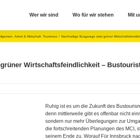
Wer wir sind
Wo für wir stehen
Mit u
llgemein
,
Arbeit & Wirtschaft
,
Tourismus
/
Nachhaltige Busgarage statt grüner Wirtschaftsfeindlich
grüner Wirtschaftsfeindlichkeit – Bustouris
Ruhig ist es um die Zukunft des Bustouris
denn mittlerweile gibt es offenbar nicht e
sondern nur mehr Überlegungen zur Umgang
die fortschreitenden Planungen des MCI, s
seinem Ende zu. Worauf Für Innsbruck nac