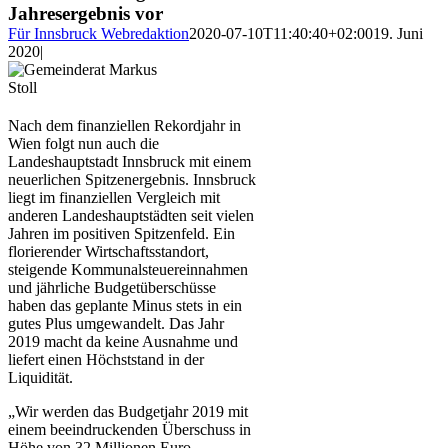
Jahresergebnis vor
Für Innsbruck Webredaktion
2020-07-10T11:40:40+02:00
19. Juni
2020
|
Nach dem finanziellen Rekordjahr in
Wien folgt nun auch die
Landeshauptstadt Innsbruck mit einem
neuerlichen Spitzenergebnis. Innsbruck
liegt im finanziellen Vergleich mit
anderen Landeshauptstädten seit vielen
Jahren im positiven Spitzenfeld. Ein
florierender Wirtschaftsstandort,
steigende Kommunalsteuereinnahmen
und jährliche Budgetüberschüsse
haben das geplante Minus stets in ein
gutes Plus umgewandelt. Das Jahr
2019 macht da keine Ausnahme und
liefert einen Höchststand in der
Liquidität.
„Wir werden das Budgetjahr 2019 mit
einem beeindruckenden Überschuss in
Höhe von 32 Millionen Euro