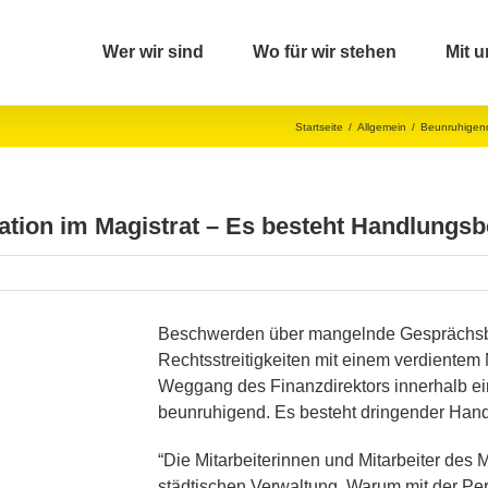
Wer wir sind
Wo für wir stehen
Mit u
Startseite
/
Allgemein
/
Beunruhigend
tion im Magistrat – Es besteht Handlungsb
Beschwerden über mangelnde Gesprächsber
Rechtsstreitigkeiten mit einem verdientem 
Weggang des Finanzdirektors innerhalb ein
beunruhigend. Es besteht dringender Han
“Die Mitarbeiterinnen und Mitarbeiter des 
städtischen Verwaltung. Warum mit der Pe