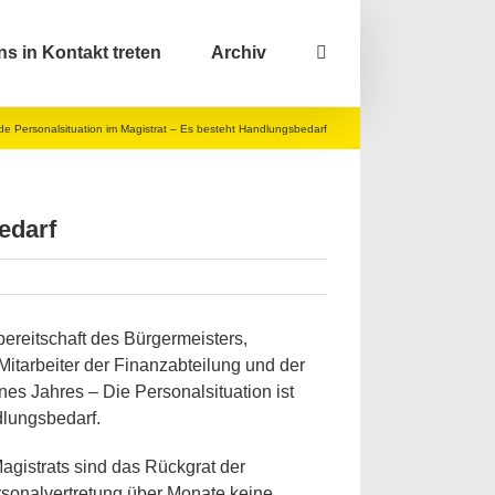
ns in Kontakt treten
Archiv
e Personalsituation im Magistrat – Es besteht Handlungsbedarf
edarf
eitschaft des Bürgermeisters,
Mitarbeiter der Finanzabteilung und der
es Jahres – Die Personalsituation ist
dlungsbedarf.
Magistrats sind das Rückgrat der
rsonalvertretung über Monate keine