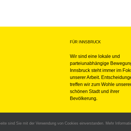
FÜR INNSBRUCK
Wir sind eine lokale und
parteiunabhängige Bewegun
Innsbruck steht immer im Fo
unserer Arbeit. Entscheidung
treffen wir zum Wohle unsere
schönen Stadt und ihrer
Bevölkerung.
ite sind Sie mit der Verwendung von Cookies einverstanden. Mehr Informatio
sbruck Verein zur Förderung der Politik, Kultur und Wirtschaft in der Landeshaupt