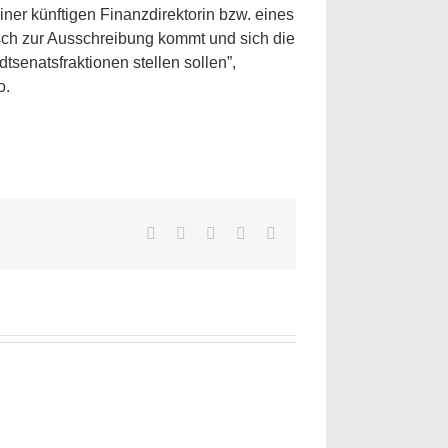
iner künftigen Finanzdirektorin bzw. eines
asch zur Ausschreibung kommt und sich die
senatsfraktionen stellen sollen”,
o.
Facebook
Twitter
LinkedIn
WhatsApp
E-
Mail