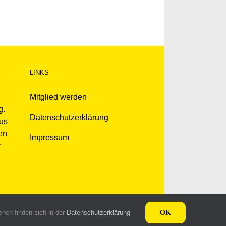
LINKS
Mitglied werden
g.
Datenschutzerklärung
kus
en
Impressum
r
nen finden sich in der
Datenschutzerklärung
OK
stadt Innsbruck