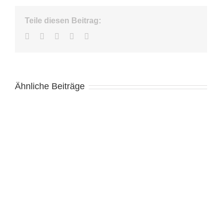
Teile diesen Beitrag:
Facebook
Twitter
LinkedIn
WhatsApp
E-
Mail
Ähnliche Beiträge