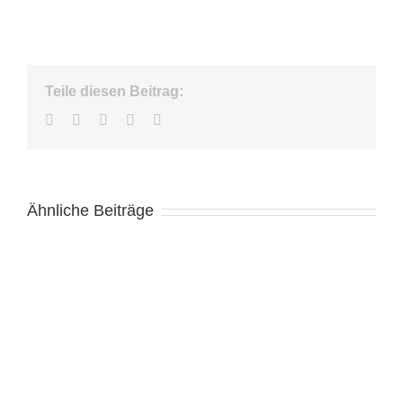
Teile diesen Beitrag:
Facebook
Twitter
LinkedIn
WhatsApp
E-
Mail
Ähnliche Beiträge