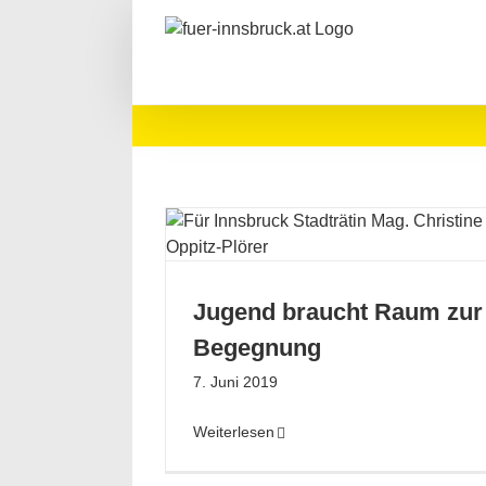
Zum
Inhalt
springen
ht Raum zur
nung
Jugend
Jugend braucht Raum zur
Begegnung
7. Juni 2019
Weiterlesen