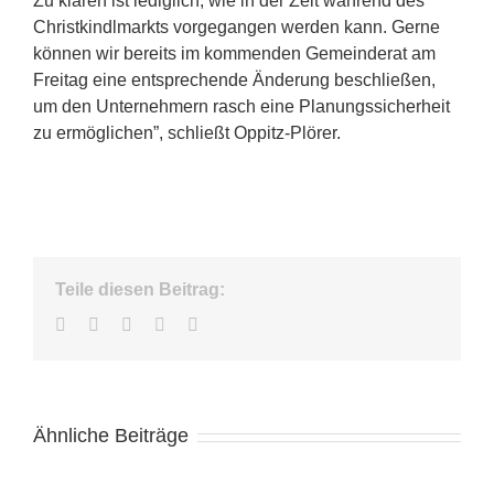
Zu klären ist lediglich, wie in der Zeit während des
Christkindlmarkts vorgegangen werden kann. Gerne
können wir bereits im kommenden Gemeinderat am
Freitag eine entsprechende Änderung beschließen,
um den Unternehmern rasch eine Planungssicherheit
zu ermöglichen”, schließt Oppitz-Plörer.
Teile diesen Beitrag:
Facebook
Twitter
LinkedIn
WhatsApp
E-
Mail
Ähnliche Beiträge