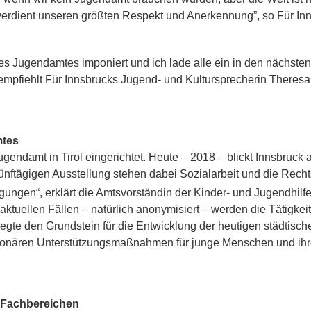
 und verdient unseren größten Respekt und Anerkennung”, so Fü
des Jugendamtes imponiert und ich lade alle ein in den nächste
mpfiehlt Für Innsbrucks Jugend- und Kultursprecherin Theresa
mtes
gendamt in Tirol eingerichtet. Heute – 2018 – blickt Innsbruck 
fünftägigen Ausstellung stehen dabei Sozialarbeit und die Rech
gen“, erklärt die Amtsvorständin der Kinder- und Jugendhilfe
 aktuellen Fällen – natürlich anonymisiert – werden die Tätigkeit
te den Grundstein für die Entwicklung der heutigen städtisch
ionären Unterstützungsmaßnahmen für junge Menschen und ihre
 Fachbereichen