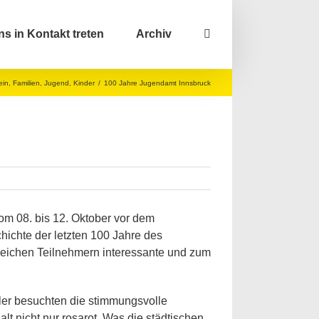
ns in Kontakt treten
Archiv
ein
,
Familien
,
Jugend
,
Kinder
/
100 Jahre Jugendamt Innsbruck
om 08. bis 12. Oktober vor dem
hichte der letzten 100 Jahre des
lreichen Teilnehmern interessante und zum
er besuchten die stimmungsvolle
lt nicht nur rosarot. Was die städtischen