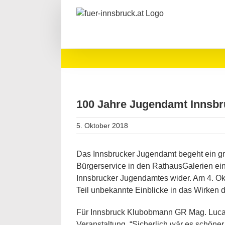
Zum
Inhalt
springen
100 Jahre Jugendamt Innsbr
5. Oktober 2018
Das Innsbrucker Jugendamt begeht ein gro
Bürgerservice in den RathausGalerien eine
Innsbrucker Jugendamtes wider. Am 4. Okt
Teil unbekannte Einblicke in das Wirken
Für Innsbruck Klubobmann GR Mag. Lucas
Veranstaltung. “Sicherlich wär es schöner