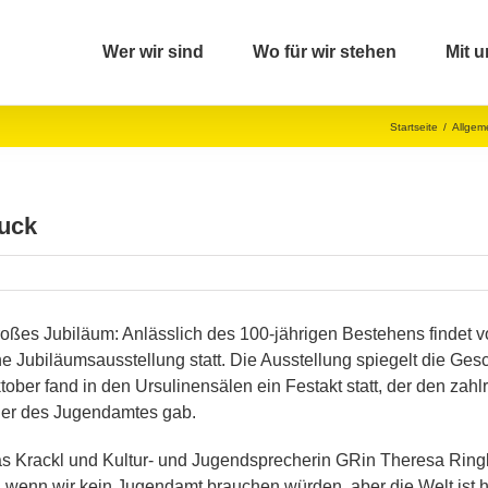
Wer wir sind
Wo für wir stehen
Mit u
Startseite
/
Allgem
uck
ßes Jubiläum: Anlässlich des 100-jährigen Bestehens findet v
 Jubiläumsausstellung statt. Die Ausstellung spiegelt die Gesc
ober fand in den Ursulinensälen ein Festakt statt, der den zah
 der des Jugendamtes gab.
 Krackl und Kultur- und Jugendsprecherin GRin Theresa Ringl
, wenn wir kein Jugendamt brauchen würden, aber die Welt ist ha