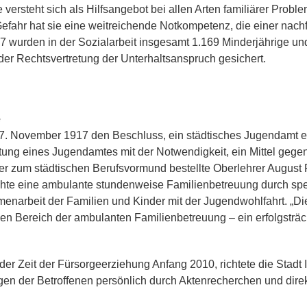
versteht sich als Hilfsangebot bei allen Arten familiärer Prob
 Gefahr hat sie eine weitreichende Notkompetenz, die einer nac
017 wurden in der Sozialarbeit insgesamt 1.169 Minderjährige u
n der Rechtsvertretung der Unterhaltsanspruch gesichert.
e
7. November 1917 den Beschluss, ein städtisches Jugendamt e
htung eines Jugendamtes mit der Notwendigkeit, ein Mittel ge
r zum städtischen Berufsvormund bestellte Oberlehrer August R
te eine ambulante stundenweise Familienbetreuung durch spez
menarbeit der Familien und Kinder mit der Jugendwohlfahrt. „Di
hen Bereich der ambulanten Familienbetreuung – ein erfolgsträch
er Zeit der Fürsorgeerziehung Anfang 2010, richtete die Stadt
gen der Betroffenen persönlich durch Aktenrecherchen und dire