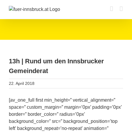
Zum
Inhalt
springen
13h | Rund um den Innsbrucker
Gemeinderat
22. April 2018
[av_one_full first min_height=” vertical_alignment=”
space=” custom_margin=” margin=’0px’ padding=’0px’
border=” border_color=” radius=’0px’
background_color=” src=” background_position=’top
left’ background_repeat=’no-repeat’ animation=”