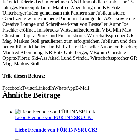
Kürzlich feierte das Unternehmen A&U Immobilien GmbH ihr 15-
jähriges Firmenjubiläum. Manfred Abenthung und KR Fritz
Unterberger luden gemeinsam mit Partnern zur Jubiläumsfeier.
Gleichzeitig wurde die neue Panorama Lounge der A&U sowie die
Creative Lounge und Schreibwerkstatt von Bestseller-Autor Joe
Fischler eröffnet. Innsbrucks Wirtschaftsreferentin VBGMin Mag.
Christine Oppitz Plörer und Für Innsbruck Wirtschaftssprecher GR
Mag. Markus Stoll gratulierten zum erfolgreichen Jubiläum und den
neuen Räumlichkeiten. Im Bild v.l.n.r.: Bestseller Autor Joe Fischler,
Manfred Abenthung, KR Fritz Unterberger, VBgmin Christine
Oppitz-Plörer, Ski-Ass Aksel Lund Svindal, Wirtschaftssprecher GR
Mag. Markus Stoll.
Teile diesen Beitrag:
Facebook
Twitter
LinkedIn
WhatsApp
E-Mail
Ähnliche Beiträge
Liebe Freunde von FÜR INNSRUCK!
Liebe Freunde von FÜR INNSRUCK!