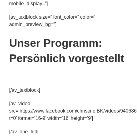
mobile_display=”]
[av_textblock size=” font_color=” color=”
admin_preview_bg=”]
Unser Programm:
Persönlich vorgestellt
.
[/av_textblock]
[av_video
src=’https://www.facebook.com/christineIBK/videos/9406
t=0′ format=’16-9′ width=’16’ height=’9′]
[/av_one_full]