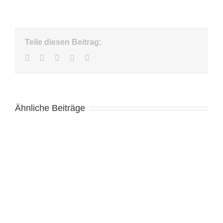
Teile diesen Beitrag:
Facebook
Twitter
LinkedIn
WhatsApp
E-
Mail
Ähnliche Beiträge