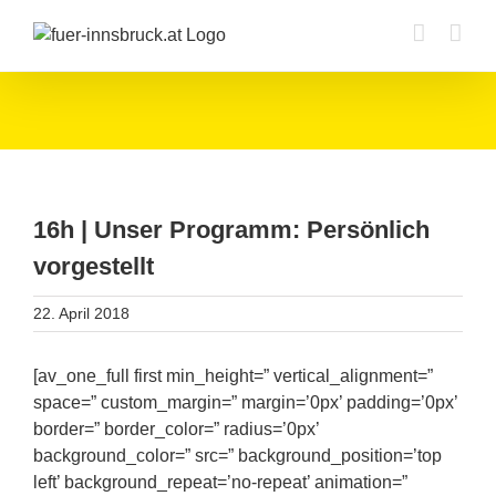
Zum
Inhalt
springen
16h | Unser Programm: Persönlich
vorgestellt
22. April 2018
[av_one_full first min_height=” vertical_alignment=”
space=” custom_margin=” margin=’0px’ padding=’0px’
border=” border_color=” radius=’0px’
background_color=” src=” background_position=’top
left’ background_repeat=’no-repeat’ animation=”