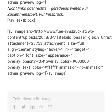
admin_preview_bg=”]
Nicht links oder rechts – geradeaus weiter. Für
Zusammenarbeit. Für Innsbruck.
[/av_textblock]
[av_image src=’http://www.fuer-innsbruck.at/wp-
content/uploads/2018/04/Titelbild_besser_gleich_Christi
attachment=’23753′ attachment_size=’full’
align=’center’ styling=” hover=” link=” target=”
caption=” font_size=” appearance=”
overlay_opacity=’0.4′ overlay_color=’#000000′
overlay_text_color=’#ffffff’ animation=’no-animation’
admin_preview_bg=”][/av_image]
Teile diesen Beitrag:
Facebook
Twitter
LinkedIn
WhatsApp
E-
Mail