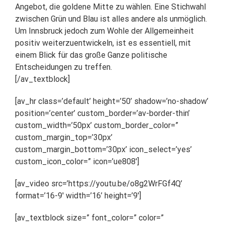
Angebot, die goldene Mitte zu wählen. Eine Stichwahl
zwischen Grün und Blau ist alles andere als unmöglich.
Um Innsbruck jedoch zum Wohle der Allgemeinheit
positiv weiterzuentwickeln, ist es essentiell, mit
einem Blick für das große Ganze politische
Entscheidungen zu treffen.
[/av_textblock]
[av_hr class=’default’ height=’50’ shadow=’no-shadow’
position=’center’ custom_border=’av-border-thin’
custom_width=’50px’ custom_border_color=”
custom_margin_top=’30px’
custom_margin_bottom=’30px’ icon_select=’yes’
custom_icon_color=” icon=’ue808′]
[av_video src=’https://youtu.be/o8g2WrFGf4Q’
format=’16-9′ width=’16’ height=’9′]
[av_textblock size=” font_color=” color=”