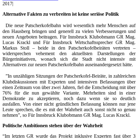
2017
|
Alternative Fakten zu verbreiten ist keine seriöse Politik
Die neue Patscherkofelbahn wird wesentlich mehr Menschen auf
den Hausberg bringen und generell zu vielen Verbesserungen und
neuen Angeboten beitragen. Für Innsbruck Klubobmann GR Mag.
Lucas Krackl und Für Innsbruck Wirtschaftssprecher GR Mag.
Markus Stoll – beide in den Patscherkofelbeiräten vertreten –
widersprechen vehement den aktuellsten Darstellungen der
Bürgerinitiativen, wonach sich die Stadt nicht intensiv mit
Alternativen zur neuen Patscherkofelbahn auseinandergesetzt hätte.
”In unzähligen Sitzungen der Patscherkofel-Beiräte, in zahlreichen
Klubdiskussionen mit Experten und intensiven Befassungen über
einen Zeitraum von über zwei Jahren, fiel die Entscheidung mit über
76% für die nun gewählte Variante. Mehrheiten sind in einer
Demokratie zu akzeptieren, noch dazu wenn sie so deutlich
ausfallen. Von einer nicht gründlichen Befassung können nur jene
Leute sprechen, die es mit der Wahrheit auch sonst nicht so genau
nehmen”, so Für Innsbruck Klubobmann GR Mag. Lucas Krackl.
Politische Ambitionen stehen über der Wahrheit
“Im letzten GR wurde das Projekt inklusive Experten fast über 3