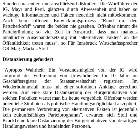
Stunden präsentiert und anschließend diskutiert. Die Wortführer der
IG, Mayr und Pertl, glänzten durch Abwesenheit und haben so
wichtige Informationen und Fakten neuerlich nicht mitbekommen.
Auch beim offenen Entwicklungsprozess “Rund um den
Patscherkofel” waren die beiden nie gesehen. Offenbar nimmt die
Parteigründung so viel Zeit in Anspruch, dass man mangels
inhaltlicher Auseinandersetzung mit ‘alternativen Fakten’ an die
Öffentlichkeit treten muss”, so Für Innsbruck Wirtschaftssprecher
GR Mag. Markus Stoll.
Distanzierung gefordert
“Apropos Wahrheit: Ein Vorstandsmitglied von der IG wird
aufgrund der Verbreitung von Unwahrheiten für 10 Jahre im
Geschäftsregister der Staatsanwaltschaft registriert. Im
Wiederholungsfall muss mit einer sofortigen Anklage gerechnet
werden. Auf eine klare Distanzierung der Bürgerinitiativen von
solchen Praktiken wartet man bis heute vergeblich. Offenbar werden
potentielle Straftaten als politische Handlungsmöglichkeit akzeptiert.
Die permanente Verbreitung von alternativen Fakten ist jedenfalls
kein zukunftsfähiges Parteiprogramm”, erwarten sich Stoll und
Krackl eine klare Distanzierung der Bürgerinitiativen von derartigen
Handlungsweisen und handelnden Personen.