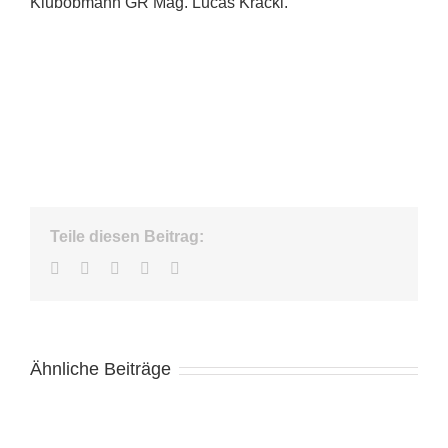
Klubobmann GR Mag. Lucas Krackl.
Teile diesen Beitrag:
Facebook
Twitter
LinkedIn
WhatsApp
E-
Mail
Ähnliche Beiträge