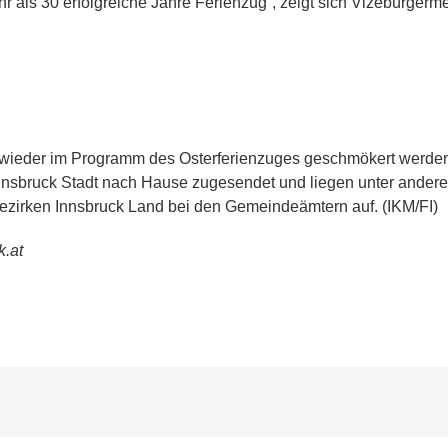
r als 30 erfolgreiche Jahre Ferienzug“, zeigt sich Vizebürgerm
 wieder im Programm des Osterferienzuges geschmökert werde
Innsbruck Stadt nach Hause zugesendet und liegen unter ander
Bezirken Innsbruck Land bei den Gemeindeämtern auf. (IKM/FI)
.at