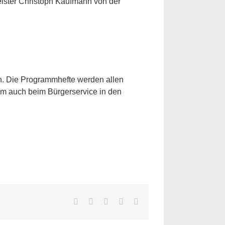
eister Christoph Kaufmann von der
n. Die Programmhefte werden allen
em auch beim Bürgerservice in den
Facebook
Twitter
LinkedIn
WhatsApp
E-
Mail