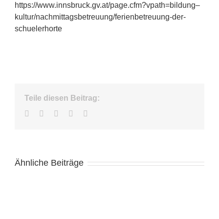
https://www.innsbruck.gv.at/page.cfm?vpath=bildung–
kultur/nachmittagsbetreuung/ferienbetreuung-der-
schuelerhorte
Teile diesen Beitrag:
Facebook
Twitter
LinkedIn
WhatsApp
E-
Mail
Ähnliche Beiträge