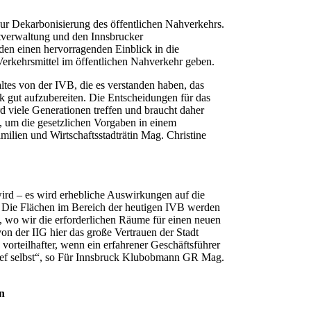
zur Dekarbonisierung des öffentlichen Nahverkehrs.
dtverwaltung und den Innsbrucker
n einen hervorragenden Einblick in die
rkehrsmittel im öffentlichen Nahverkehr geben.
tes von der IVB, die es verstanden haben, das
k gut aufzubereiten. Die Entscheidungen für das
d viele Generationen treffen und braucht daher
te, um die gesetzlichen Vorgaben in einem
ilien und Wirtschaftsstadträtin Mag. Christine
ird – es wird erhebliche Auswirkungen auf die
n. Die Flächen im Bereich der heutigen IVB werden
n, wo wir die erforderlichen Räume für einen neuen
von der IIG hier das große Vertrauen der Stadt
h vorteilhafter, wenn ein erfahrener Geschäftsführer
tchef selbst“, so Für Innsbruck Klubobmann GR Mag.
n