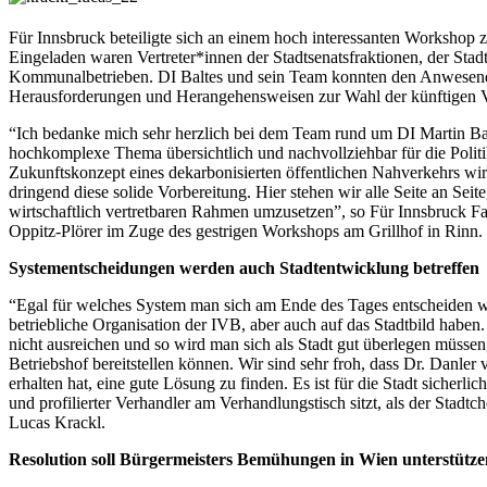
Für Innsbruck beteiligte sich an einem hoch interessanten Workshop 
Eingeladen waren Vertreter*innen der Stadtsenatsfraktionen, der Sta
Kommunalbetrieben. DI Baltes und sein Team konnten den Anwesende
Herausforderungen und Herangehensweisen zur Wahl der künftigen Ve
“Ich bedanke mich sehr herzlich bei dem Team rund um DI Martin Bal
hochkomplexe Thema übersichtlich und nachvollziehbar für die Politi
Zukunftskonzept eines dekarbonisierten öffentlichen Nahverkehrs wir
dringend diese solide Vorbereitung. Hier stehen wir alle Seite an Sei
wirtschaftlich vertretbaren Rahmen umzusetzen”, so Für Innsbruck Fam
Oppitz-Plörer im Zuge des gestrigen Workshops am Grillhof in Rinn.
Systementscheidungen werden auch Stadtentwicklung betreffen
“Egal für welches System man sich am Ende des Tages entscheiden w
betriebliche Organisation der IVB, aber auch auf das Stadtbild habe
nicht ausreichen und so wird man sich als Stadt gut überlegen müsse
Betriebshof bereitstellen können. Wir sind sehr froh, dass Dr. Danler 
erhalten hat, eine gute Lösung zu finden. Es ist für die Stadt sicherlic
und profilierter Verhandler am Verhandlungstisch sitzt, als der Stad
Lucas Krackl.
Resolution soll Bürgermeisters Bemühungen in Wien unterstütze