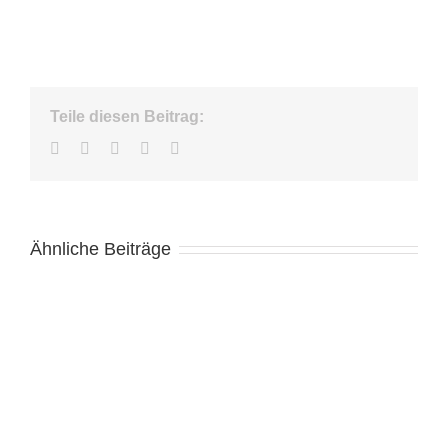
Teile diesen Beitrag:
Facebook
Twitter
LinkedIn
WhatsApp
E-
Mail
Ähnliche Beiträge