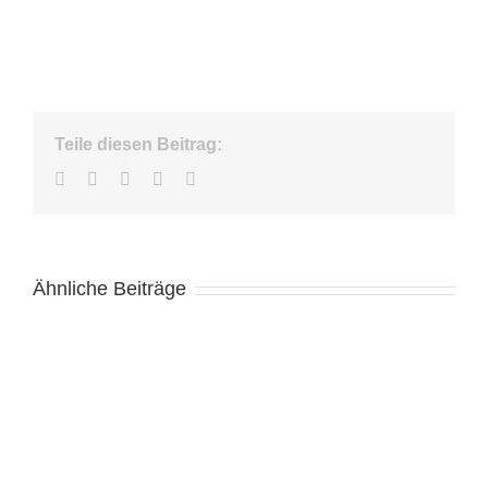
Teile diesen Beitrag:
Facebook
Twitter
LinkedIn
WhatsApp
E-
Mail
Ähnliche Beiträge