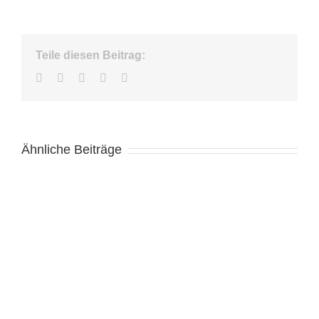
Teile diesen Beitrag:
Facebook
Twitter
LinkedIn
WhatsApp
E-
Mail
Ähnliche Beiträge