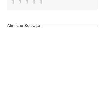
Facebook
Twitter
LinkedIn
WhatsApp
E-
Mail
Ähnliche Beiträge