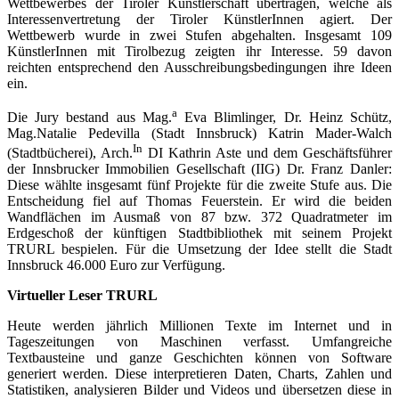
Wettbewerbes der Tiroler Künstlerschaft übertragen, welche als
Interessenvertretung der Tiroler KünstlerInnen agiert. Der
Wettbewerb wurde in zwei Stufen abgehalten. Insgesamt 109
KünstlerInnen mit Tirolbezug zeigten ihr Interesse. 59 davon
reichten entsprechend den Ausschreibungsbedingungen ihre Ideen
ein.
a
Die Jury bestand aus Mag.
Eva Blimlinger, Dr. Heinz Schütz,
Mag.Natalie Pedevilla (Stadt Innsbruck) Katrin Mader-Walch
In
(Stadtbücherei), Arch.
DI Kathrin Aste und dem Geschäftsführer
der Innsbrucker Immobilien Gesellschaft (IIG) Dr. Franz Danler:
Diese wählte insgesamt fünf Projekte für die zweite Stufe aus. Die
Entscheidung fiel auf Thomas Feuerstein. Er wird die beiden
Wandflächen im Ausmaß von 87 bzw. 372 Quadratmeter im
Erdgeschoß der künftigen Stadtbibliothek mit seinem Projekt
TRURL bespielen. Für die Umsetzung der Idee stellt die Stadt
Innsbruck 46.000 Euro zur Verfügung.
Virtueller Leser TRURL
Heute werden jährlich Millionen Texte im Internet und in
Tageszeitungen von Maschinen verfasst. Umfangreiche
Textbausteine und ganze Geschichten können von Software
generiert werden. Diese interpretieren Daten, Charts, Zahlen und
Statistiken, analysieren Bilder und Videos und übersetzen diese in