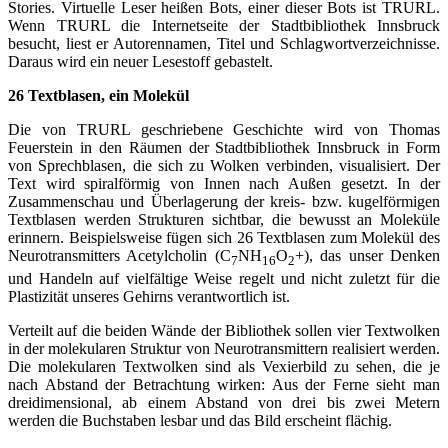
Stories. Virtuelle Leser heißen Bots, einer dieser Bots ist TRURL.
Wenn TRURL die Internetseite der Stadtbibliothek Innsbruck
besucht, liest er Autorennamen, Titel und Schlagwortverzeichnisse.
Daraus wird ein neuer Lesestoff gebastelt.
26 Textblasen, ein Molekül
Die von TRURL geschriebene Geschichte wird von Thomas
Feuerstein in den Räumen der Stadtbibliothek Innsbruck in Form
von Sprechblasen, die sich zu Wolken verbinden, visualisiert. Der
Text wird spiralförmig von Innen nach Außen gesetzt. In der
Zusammenschau und Überlagerung der kreis- bzw. kugelförmigen
Textblasen werden Strukturen sichtbar, die bewusst an Moleküle
erinnern. Beispielsweise fügen sich 26 Textblasen zum Molekül des
Neurotransmitters Acetylcholin (C
NH
O
+), das unser Denken
7
16
2
und Handeln auf vielfältige Weise regelt und nicht zuletzt für die
Plastizität unseres Gehirns verantwortlich ist.
Verteilt auf die beiden Wände der Bibliothek sollen vier Textwolken
in der molekularen Struktur von Neurotransmittern realisiert werden.
Die molekularen Textwolken sind als Vexierbild zu sehen, die je
nach Abstand der Betrachtung wirken: Aus der Ferne sieht man
dreidimensional, ab einem Abstand von drei bis zwei Metern
werden die Buchstaben lesbar und das Bild erscheint flächig.