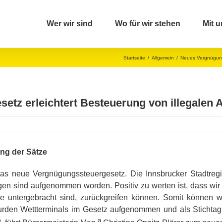
Wer wir sind
Wo für wir stehen
Mit u
Startseite
/
Allgemein
/
Neues Vergnügungs
tz erleichtert Besteuerung von illegalen
ung der Sätze
das neue Vergnügungssteuergesetz. Die Innsbrucker Stadtreg
gen sind aufgenommen worden. Positiv zu werten ist, dass wi
le untergebracht sind, zurückgreifen können. Somit können w
urden Wettterminals im Gesetz aufgenommen und als Stichtag f
a