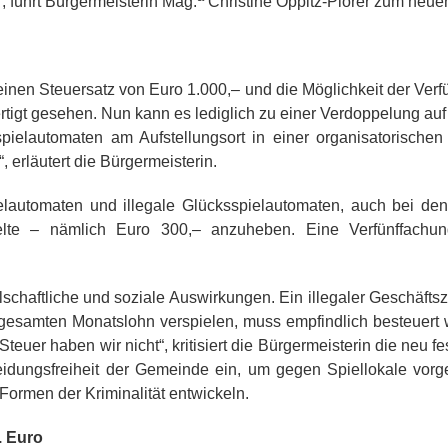
 führt Bürgermeisterin Mag.
Christine Oppitz-Plörer zum neue
 einen Steuersatz von Euro 1.000,– und die Möglichkeit der Verf
ertigt gesehen. Nun kann es lediglich zu einer Verdoppelung au
pielautomaten am Aufstellungsort in einer organisatorischen
 erläutert die Bürgermeisterin.
elautomaten und illegale Glücksspielautomaten, auch bei den 
lte – nämlich Euro 300,– anzuheben. Eine Verfünffachun
lschaftliche und soziale Auswirkungen. Ein illegaler Geschäftsz
gesamten Monatslohn verspielen, muss empfindlich besteuert 
euer haben wir nicht“, kritisiert die Bürgermeisterin die neu fe
eidungsfreiheit der Gemeinde ein, um gegen Spiellokale vor
Formen der Kriminalität entwickeln.
o. Euro