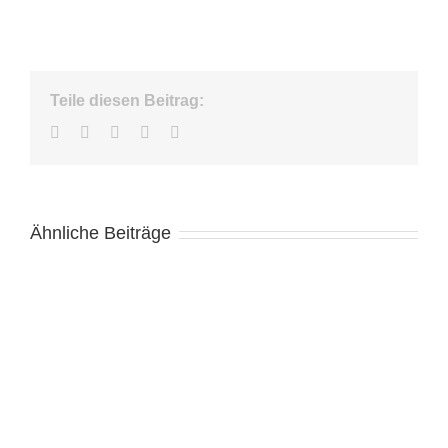
Teile diesen Beitrag:
Facebook
Twitter
LinkedIn
WhatsApp
E-
Mail
Ähnliche Beiträge