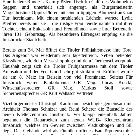
Eine heitere Runde saß am größten Tisch im Café des Wohnheims
Saggen und unterhielt sich angeregt, als Bürgermeisterin
Mag.Christine Oppitz-Plörer mit einem üppigen Blumenstrauß zur
Tür hereinkam. Mit einem strahlenden Lächeln wartete Lydia
Pfeiffer bereits auf sie – die rüstige Frau feierte nämlich mit ihrer
Tochter, einem Enkelsohn und Freundinnen sowie ihrer Betreuerin
ihren 101. Geburtstag. Als besonderen Ehrengast empfing sie die
Innsbrucker Stadtchefin.
Bereits zum 34. Mal öffnet die Tiroler Frühjahrsmesse ihre Tore.
Das Angebot war wiederum sehr facettenreich. Neben beliebten
Klassikern, wie dem Messeshopping und dem Themenschwerpunkt
Haushalt zeigt sich die Tiroler Frühjahrsmesse mit dem Tiroler
Autosalon und der Feel Good sehr gut strukturiert. Eröffnet wurde
sie am 8. März im Beisein von viel Prominenz. Seitens Für
Innsbruck waren Klubobmann GR Mag. Lucas Krackl,
Wirtschaftssprecher GR Mag. Markus Stoll sowie
Sicherheitssprecher GR Kurt Wallasch vertreten.
Vizebürgermeister Christoph Kaufmann besichtigte gemeinsam mit
Architekt Thomas Schnizer und Reini Scherer die Baustelle des
neuen Kletterzentrums Innsbruck. Vor knapp eineinhalb Jahren
begannen die Bauarbeiten zum neuen WUB- Kletterzentrum
Innsbruck, welches im Geviert zwischen Viaduktbögen und Sill
liegt. Das Gebäude wird als räumlich offenes Baukörperensemble