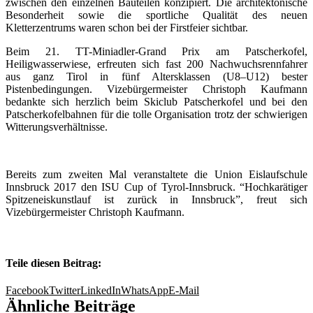
zwischen den einzelnen Bauteilen konzipiert. Die architektonische
Besonderheit sowie die sportliche Qualität des neuen
Kletterzentrums waren schon bei der Firstfeier sichtbar.
Beim 21. TT-Miniadler-Grand Prix am Patscherkofel,
Heiligwasserwiese, erfreuten sich fast 200 Nachwuchsrennfahrer
aus ganz Tirol in fünf Altersklassen (U8–U12) bester
Pistenbedingungen. Vizebürgermeister Christoph Kaufmann
bedankte sich herzlich beim Skiclub Patscherkofel und bei den
Patscherkofelbahnen für die tolle Organisation trotz der schwierigen
Witterungsverhältnisse.
.
Bereits zum zweiten Mal veranstaltete die Union Eislaufschule
Innsbruck 2017 den ISU Cup of Tyrol-Innsbruck. “Hochkarätiger
Spitzeneiskunstlauf ist zurück in Innsbruck”, freut sich
Vizebürgermeister Christoph Kaufmann.
.
Teile diesen Beitrag:
Facebook
Twitter
LinkedIn
WhatsApp
E-Mail
Ähnliche Beiträge