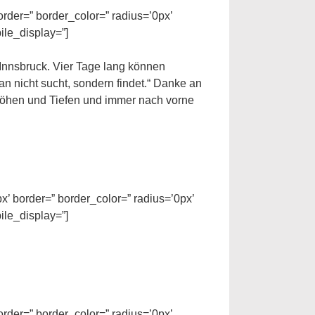
rder=” border_color=” radius=’0px’
ile_display=”]
 Innsbruck. Vier Tage lang können
n nicht sucht, sondern findet.“ Danke an
Höhen und Tiefen und immer nach vorne
x’ border=” border_color=” radius=’0px’
ile_display=”]
rder=” border_color=” radius=’0px’