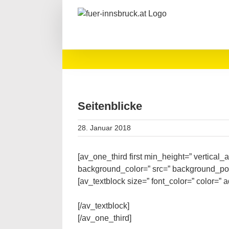
Zum
Inhalt
springen
Seitenblicke
28. Januar 2018
[av_one_third first min_height=” vertica
background_color=” src=” background_posi
[av_textblock size=” font_color=” color=”
[/av_textblock]
[/av_one_third]