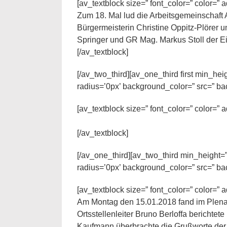
[av_textblock size=” font_color=” color=”
Zum 18. Mal lud die Arbeitsgemeinschaft 
Bürgermeisterin Christine Oppitz-Plörer
Springer und GR Mag. Markus Stoll der E
[/av_textblock]
[/av_two_third][av_one_third first min_h
radius=’0px’ background_color=” src=” ba
[av_textblock size=” font_color=” color=”
[/av_textblock]
[/av_one_third][av_two_third min_height=
radius=’0px’ background_color=” src=” ba
[av_textblock size=” font_color=” color=”
Am Montag den 15.01.2018 fand im Plenar
Ortsstellenleiter Bruno Berloffa berichte
Kaufmann überbrachte die Grußworte der 