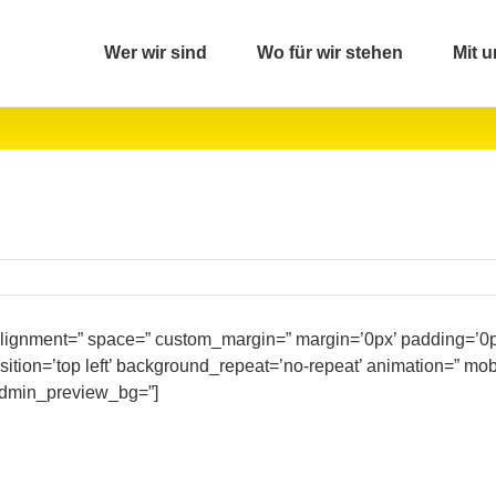
Wer wir sind
Wo für wir stehen
Mit u
l_alignment=” space=” custom_margin=” margin=’0px’ padding=’0p
tion=’top left’ background_repeat=’no-repeat’ animation=” mob
 admin_preview_bg=”]