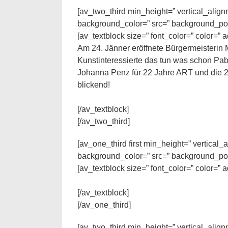
[av_two_third min_height=” vertical_alig
background_color=” src=” background_posi
[av_textblock size=” font_color=” color=”
Am 24. Jänner eröffnete Bürgermeisterin 
Kunstinteressierte das tun was schon Pabl
Johanna Penz für 22 Jahre ART und die 
blickend!
[/av_textblock]
[/av_two_third]
[av_one_third first min_height=” vertica
background_color=” src=” background_posi
[av_textblock size=” font_color=” color=”
[/av_textblock]
[/av_one_third]
[av_two_third min_height=” vertical_alig