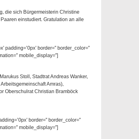
g, die sich Bürgermeisterin Christine
Paaren einstudiert. Gratulation an alle
px’ padding=’0px’ border=” border_color=”
mation=” mobile_display=”]
adding=’0px’ border=” border_color=”
mation=” mobile_display=”]