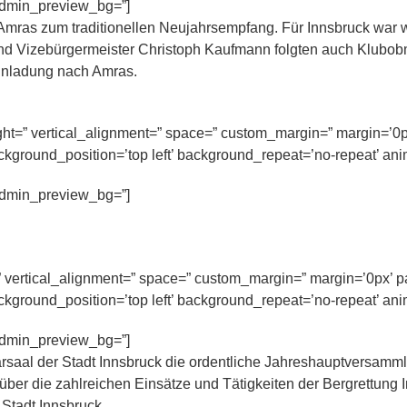
 admin_preview_bg=”]
Amras zum traditionellen Neujahrsempfang. Für Innsbruck war w
 und Vizebürgermeister Christoph Kaufmann folgten auch Klub
inladung nach Amras.
eight=” vertical_alignment=” space=” custom_margin=” margin=’0
ckground_position=’top left’ background_repeat=’no-repeat’ ani
 admin_preview_bg=”]
” vertical_alignment=” space=” custom_margin=” margin=’0px’ p
ckground_position=’top left’ background_repeat=’no-repeat’ ani
 admin_preview_bg=”]
saal der Stadt Innsbruck die ordentliche Jahreshauptversammlu
te über die zahlreichen Einsätze und Tätigkeiten der Bergrettung
Stadt Innsbruck.