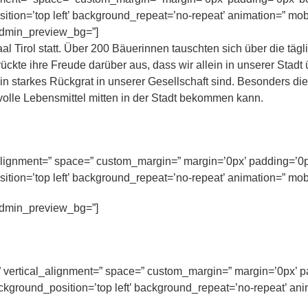
tion=’top left’ background_repeat=’no-repeat’ animation=” mob
 admin_preview_bg=”]
al Tirol statt. Über 200 Bäuerinnen tauschten sich über die tägl
rückte ihre Freude darüber aus, dass wir allein in unserer Stadt
in starkes Rückgrat in unserer Gesellschaft sind. Besonders di
volle Lebensmittel mitten in der Stadt bekommen kann.
l_alignment=” space=” custom_margin=” margin=’0px’ padding=’0p
tion=’top left’ background_repeat=’no-repeat’ animation=” mob
 admin_preview_bg=”]
” vertical_alignment=” space=” custom_margin=” margin=’0px’ p
ckground_position=’top left’ background_repeat=’no-repeat’ ani