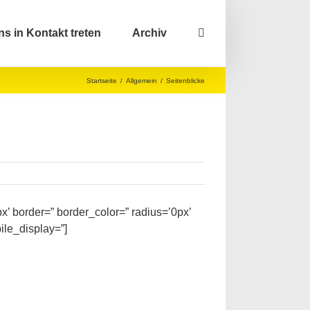
ns in Kontakt treten
Archiv
Startseite
/
Allgemein
/
Seitenblicke
x’ border=” border_color=” radius=’0px’
ile_display=”]