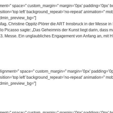
nment=” space=” custom_margin=” margin=’0px’ padding=’0px’ bo
tion=’top left’ background_repeat=’no-repeat’ animation=” mob
 admin_preview_bg=”]
Mag. Christine Oppitz-Plörer die ART Innsbruck in der Messe in
o Picasso sagte: „Das Geheimnis der Kunst liegt darin, dass ma
23. Messe. Ein unglaubliches Engagement von Anfang an, mit 
l_alignment=” space=” custom_margin=” margin=’0px’ padding=’0p
tion=’top left’ background_repeat=’no-repeat’ animation=” mob
 admin_preview_bg=”]
nment=” space=” custom_margin=” margin=’0px’ padding=’0px’ bo