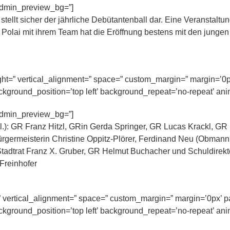
 admin_preview_bg=”]
stellt sicher der jährliche Debütantenball dar. Eine Veranstaltun
 Polai mit ihrem Team hat die Eröffnung bestens mit den jungen 
eight=” vertical_alignment=” space=” custom_margin=” margin=’0
ckground_position=’top left’ background_repeat=’no-repeat’ ani
 admin_preview_bg=”]
” vertical_alignment=” space=” custom_margin=” margin=’0px’ p
ckground_position=’top left’ background_repeat=’no-repeat’ ani