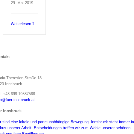
29. Mai 2019
Weiterlesen
ntakt
ria-Theresien-Straße 18
20 Innsbruck
l: +43 699 19587568
fo@fuer-innsbruck.at
r Innsbruck
r sind eine lokale und parteiunabhängige Bewegung. Innsbruck steht immer i
kus unserer Arbeit. Entscheidungen treffen wir zum Wohle unserer schönen
adt und ihrer Bevölkerung.