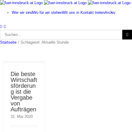
Zum
Inhalt
Wer wir sind
Wo für wir stehen
Mit uns in Kontakt treten
Archiv
springen
Suche
nach:
Startseite
/
Schlagwort:
Aktuelle Stunde
Die beste
Wirtschaft
sförderun
g ist die
Vergabe
von
Aufträgen
31. Mai 2020