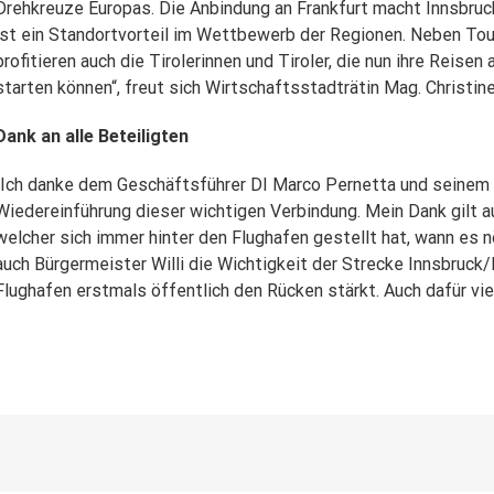
Drehkreuze Europas. Die Anbindung an Frankfurt macht Innsbruc
ist ein Standortvorteil im Wettbewerb der Regionen. Neben T
profitieren auch die Tirolerinnen und Tiroler, die nun ihre Reisen
starten können“, freut sich Wirtschaftsstadträtin Mag. Christin
Dank an alle Beteiligten
„Ich danke dem Geschäftsführer DI Marco Pernetta und seinem 
Wiedereinführung dieser wichtigen Verbindung. Mein Dank gilt 
welcher sich immer hinter den Flughafen gestellt hat, wann es n
auch Bürgermeister Willi die Wichtigkeit der Strecke Innsbruck
Flughafen erstmals öffentlich den Rücken stärkt. Auch dafür viel