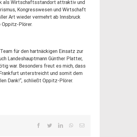
k als Wirtschaftsstandort attraktiv und
ourismus, Kongresswesen und Wirtschaft
 aller Art wieder vermehrt ab Innsbruck
e Oppitz-Plörer.
Team für den hartnäckigen Einsatz zur
auch Landeshauptmann Günther Platter,
ötig war. Besonders freut es mich, dass
/Frankfurt unterstreicht und somit dem
en Dank!“, schließt Oppitz-Plörer.
Facebook
Twitter
LinkedIn
WhatsApp
E-
Mail