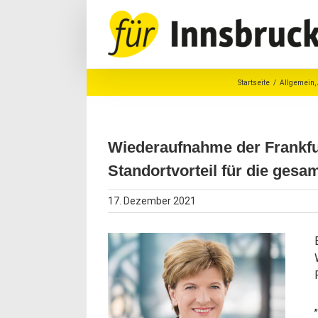
Zum
Inhalt
springen
Startseite
/
Allgemein
,
Wiederaufnahme der Frankfurt
Standortvorteil für die gesa
17. Dezember 2021