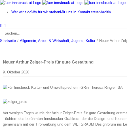
Zum
Inhalt
Wer wir sind
Wo für wir stehen
Mit uns in Kontakt treten
Archiv
springen
Suche
nach:
Startseite
/
Allgemein
,
Arbeit & Wirtschaft
,
Jugend
,
Kultur
/
Neuer Arthur Zel
Neuer Arthur Zelger-Preis für gute Gestaltung
9. Oktober 2020
Vor wenigen Tagen wurde der Arthur Zelger-Preis für gute Gestaltung erst
Töchtern des berühmten Innsbrucker Grafikers, der die Design- und Tourismu
gemeinsam mit der Tirolwerbung und dem WEI SRAUM Designforum ins Leben