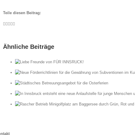
Teile diesen Beitrag:
Facebook
Twitter
LinkedIn
WhatsApp
E-
Mail
Ähnliche Beiträge
ÜR
die
ot
ntakt