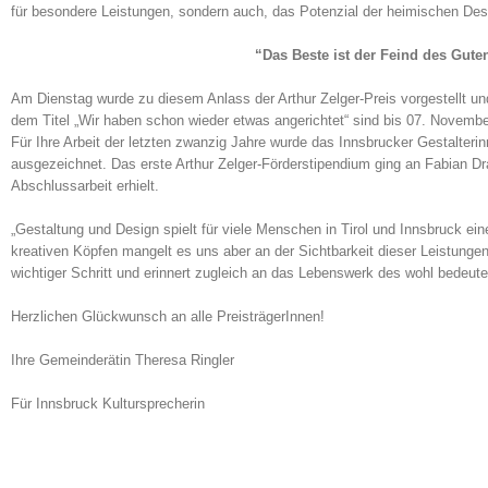
für besondere Leistungen, sondern auch, das Potenzial der heimischen De
“Das Beste ist der Feind des Guten
Am Dienstag wurde zu diesem Anlass der Arthur Zelger-Preis vorgestellt u
dem Titel „Wir haben schon wieder etwas angerichtet“ sind bis 07. Novembe
Für Ihre Arbeit der letzten zwanzig Jahre wurde das Innsbrucker Gestalteri
ausgezeichnet. Das erste Arthur Zelger-Förderstipendium ging an Fabian Dra
Abschlussarbeit erhielt.
„Gestaltung und Design spielt für viele Menschen in Tirol und Innsbruck ei
kreativen Köpfen mangelt es uns aber an der Sichtbarkeit dieser Leistungen.
wichtiger Schritt und erinnert zugleich an das Lebenswerk des wohl bedeute
Herzlichen Glückwunsch an alle PreisträgerInnen!
Ihre Gemeinderätin Theresa Ringler
Für Innsbruck Kultursprecherin