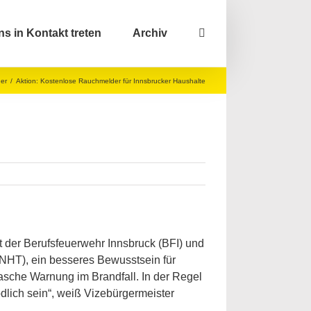
ns in Kontakt treten
Archiv
der
/
Aktion: Kostenlose Rauchmelder für Innsbrucker Haushalte
it der Berufsfeuerwehr Innsbruck (BFI) und
(NHT), ein besseres Bewusstsein für
asche Warnung im Brandfall. In der Regel
ödlich sein“, weiß Vizebürgermeister