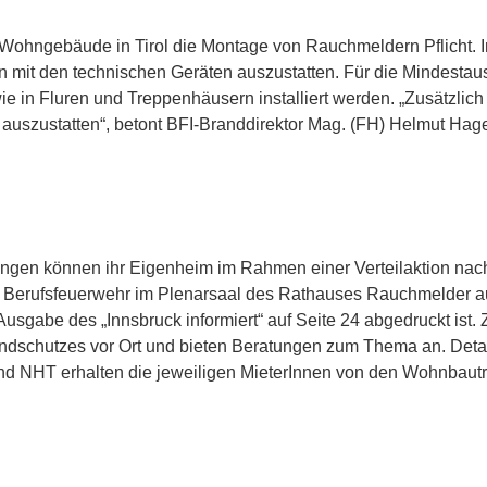
te Wohngebäude in Tirol die Montage von Rauchmeldern Pflicht. I
mit den technischen Geräten auszustatten. Für die Mindestauss
e in Fluren und Treppenhäusern installiert werden. „Zusätzlic
szustatten“, betont BFI-Branddirektor Mag. (FH) Helmut Hage
ngen können ihr Eigenheim im Rahmen einer Verteilaktion nac
r Berufsfeuerwehr im Plenarsaal des Rathauses Rauchmelder au
-Ausgabe des „Innsbruck informiert“ auf Seite 24 abgedruckt ist. 
ndschutzes vor Ort und bieten Beratungen zum Thema an. Detai
 NHT erhalten die jeweiligen MieterInnen von den Wohnbauträ