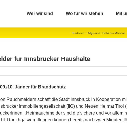
Wer wir sind
Wo für wir stehen
Mit u
Startseite
/
Allgemein
,
Sicheres Miteinan
lder für Innsbrucker Haushalte
m 09./10. Jänner für Brandschutz
 von Rauchmeldern schafft die Stadt Innsbruck in Kooperation m
brucker Immobiliengesellschaft (IIG) und Neuen Heimat Tirol 
ckerInnen. „Heimrauchmelder sind die sichere und vor allem r
lucht. Rauchgasvergiftungen können bereits nach zwei Minuten t