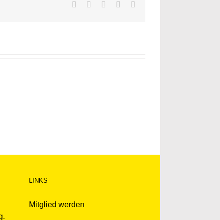
Facebook
Twitter
LinkedIn
WhatsApp
E-
Mail
LINKS
Mitglied werden
g.