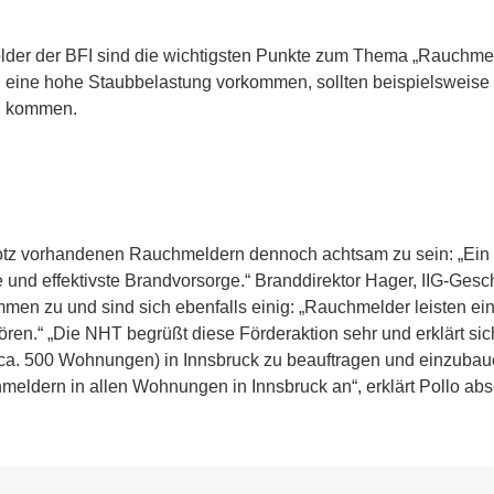
older der BFI sind die wichtigsten Punkte zum Thema „Rauchme
eine hohe Staubbelastung vorkommen, sollten beispielsweise 
n kommen.
rotz vorhandenen Rauchmeldern dennoch achtsam zu sein: „Ein
ste und effektivste Brandvorsorge.“ Branddirektor Hager, IIG-Ges
mmen zu und sind sich ebenfalls einig: „Rauchmelder leisten ei
n.“ „Die NHT begrüßt diese Förderaktion sehr und erklärt sich 
a. 500 Wohnungen) in Innsbruck zu beauftragen und einzubauen
ldern in allen Wohnungen in Innsbruck an“, erklärt Pollo abs