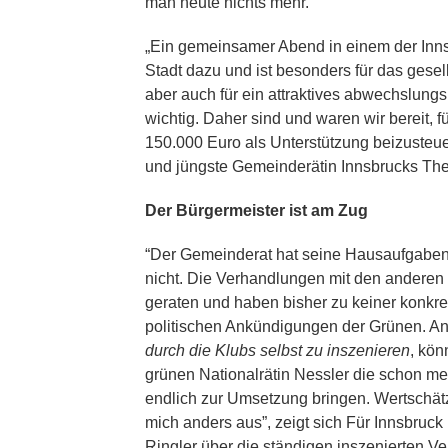
man heute nichts mehr.
„Ein gemeinsamer Abend in einem der Inns
Stadt dazu und ist besonders für das ges
aber auch für ein attraktives abwechslung
wichtig. Daher sind und waren wir bereit, 
150.000 Euro als Unterstützung beizusteue
und jüngste Gemeinderätin Innsbrucks The
Der Bürgermeister ist am Zug
“Der Gemeinderat hat seine Hausaufgaben
nicht. Die Verhandlungen mit den anderen
geraten und haben bisher zu keiner konkrete
politischen Ankündigungen der Grünen. An
durch die Klubs selbst zu inszenieren
, kön
grünen Nationalrätin Nessler die schon m
endlich zur Umsetzung bringen. Wertschätz
mich anders aus”, zeigt sich Für Innsbruc
Ringler über die ständigen inszenierten V