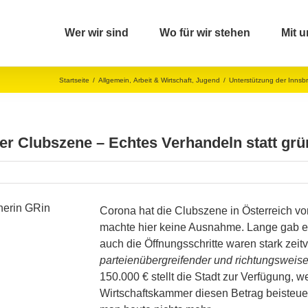
Wer wir sind
Wo für wir stehen
Mit u
Startseite
/
Allgemein
,
Arbeit & Wirtschaft
,
Jugend
/
Unterstützung der Innsb
er Clubszene – Echtes Verhandeln statt grü
Corona hat die Clubszene in Österreich vor
machte hier keine Ausnahme. Lange gab e
auch die Öffnungsschritte waren stark zeit
parteienübergreifender und richtungsweis
150.000 € stellt die Stadt zur Verfügung,
Wirtschaftskammer diesen Betrag beisteu