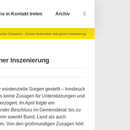
ns in Kontakt treten
Archiv
rucker Clubszene – Echtes Verhandeln statt grüner Inszenierung
ner Inszenierung
 existenzielle Sorgen gestellt – Innsbruck
s keine Zusagen für Unterstützungen und
verzögert.
Im April folgte ein
ender Beschluss
im Gemeinderat: bis zu
 wenn sowohl Bund, Land als auch
ern. Von den großmundigen Zusagen hört