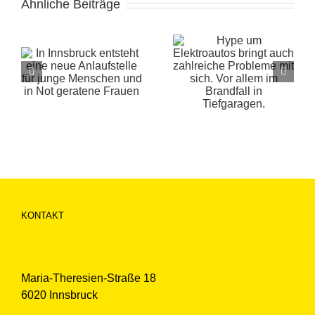
Ähnliche Beiträge
Hype um
Cannabis
Elektroautos
Automaten
bringt auch
werden
le
zahlreiche
zunehmend zum
Probleme mit
politischen
in
sich. Vor allem im
Thema.
Brandfall in
Hartnäckigkeit
Tiefgaragen.
zahlt sich aus.
KONTAKT
Maria-Theresien-Straße 18
6020 Innsbruck