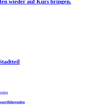
en wieder auf Kurs bringen.
tadtteil
renden
essortführenden