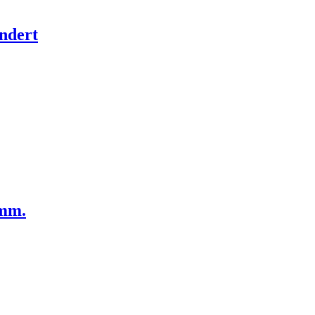
ndert
amm.